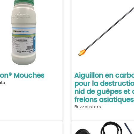
ion® Mouches
Aiguillon en carb
pour la destructi
nta
nid de guêpes et 
frelons asiatiques
Buzzbusters