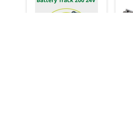
BATTERY TRACK 24 V
BER
200 Lithium
BERN
Spray Team Srl