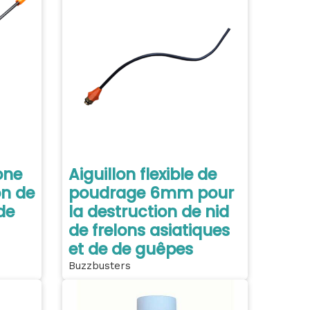
one
Aiguillon flexible de
on de
poudrage 6mm pour
de
la destruction de nid
de frelons asiatiques
et de de guêpes
Buzzbusters