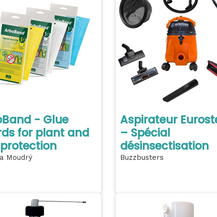
oBand - Glue
Aspirateur Euros
ds for plant and
– Spécial
 protection
désinsectisation
a Moudrý
Buzzbusters