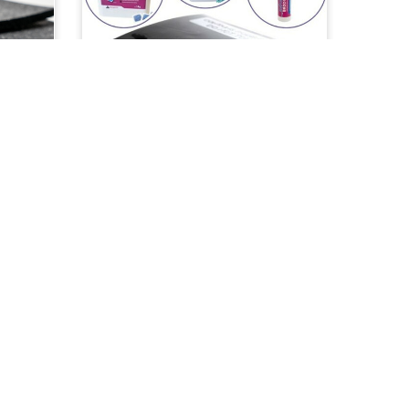
BETA 2 POSTES RATS
SÉCURISÉS (x20)
Killgerm France