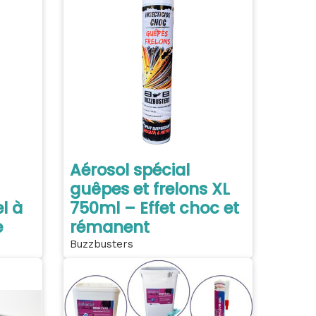
Aérosol spécial
guêpes et frelons XL
l à
750ml – Effet choc et
e
rémanent
Buzzbusters