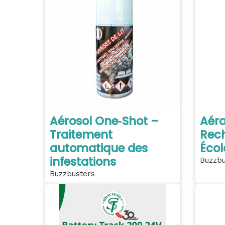
Aérosol One‑Shot –
Aéro
Traitement
Rech
automatique des
Écol
infestations
Buzzbu
Buzzbusters