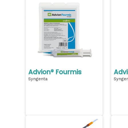
Advion® Fourmis
Adv
Syngenta
Synge