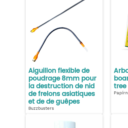
Aiguillon flexible de
Arb
poudrage 8mm pour
boar
la destruction de nid
tree
de frelons asiatiques
Papírn
et de de guêpes
Buzzbusters