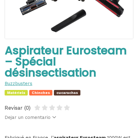
Aspirateur Eurosteam
– Spécial
désinsectisation
Buzzbusters
Matériels
Chinches
cucarachas
Revisar (0)
Dejar un comentario
Fabriqué en France, l’
aspirateur Eurosteam
1000W est