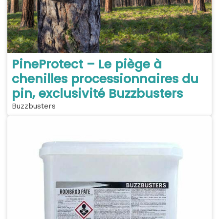
PineProtect – Le piège à
chenilles processionnaires du
pin, exclusivité Buzzbusters
Buzzbusters