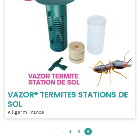
VAZOR® TERMITES STATIONS DE
SOL
Killgerm France
1
…
4
5
6