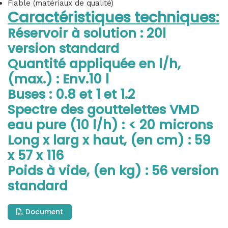
Fiable (matériaux de qualité)
Caractéristiques techniques:
Réservoir à solution :
20l
version standard
Quantité appliquée en l/h,
(max.) :
Env.10 l
Buses :
0.8 et 1 et 1.2
Spectre des gouttelettes VMD
eau pure (10 l/h) :
< 20 microns
Long x larg x haut, (en cm) :
59
x 57 x 116
Poids à vide, (en kg) :
56 version
standard
Document