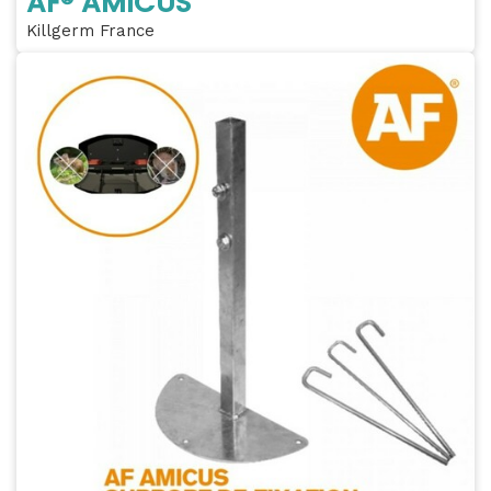
AF® AMICUS
Killgerm France