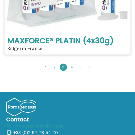
MAXFORCE® PLATIN (4x30g)
Killgerm France
1
2
3
4
5
6
Contact
contact@parasitec.org
+33 (0)2 97 78 54 70