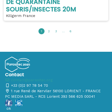
DE QUARANTAINE
SOURIS/INSECTES 20M
Killgerm France
1
2
3
…
6
Contact
contact@parasitec.org
+33 (0)2 97 78 54 70
1 rue René de Kerviler 56100 LORIENT - FRANCE
PC MEDIA SARL - RCS Lorient 393 566 625 00041
Fac
Link
ebo
edin
ok