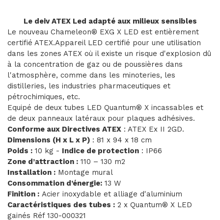
Le deiv ATEX Led adapté aux milieux sensibles
Le nouveau Chameleon® EXG X LED est entièrement
certifié ATEX.Appareil LED certifié pour une utilisation
dans les zones ATEX où il existe un risque d'explosion dû
à la concentration de gaz ou de poussières dans
l'atmosphère, comme dans les minoteries, les
distilleries, les industries pharmaceutiques et
pétrochimiques, etc.
Equipé de deux tubes LED Quantum® X incassables et
de deux panneaux latéraux pour plaques adhésives.
Conforme aux Directives ATEX
: ATEX Ex II 2GD.
Dimensions (H x L x P)
: 81 x 94 x 18 cm
Poids :
10 kg -
Indice de protection
: IP66
Zone d’attraction :
110 – 130 m2
Installation :
Montage mural
Consommation d’énergie:
13 W
Finition :
Acier inoxydable et alliage d'aluminium
Caractéristiques des tubes :
2 x Quantum® X LED
gainés Réf 130-000321