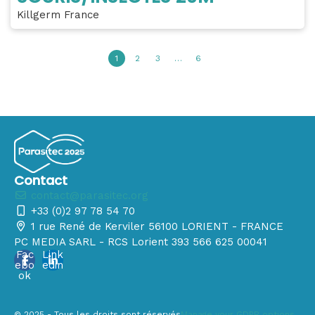
Killgerm France
1
2
3
…
6
Contact
contact@parasitec.org
+33 (0)2 97 78 54 70
1 rue René de Kerviler 56100 LORIENT - FRANCE
PC MEDIA SARL - RCS Lorient 393 566 625 00041
Fac
Link
ebo
edin
ok
© 2025 - Tous les droits sont réservés
Manage your GDPR options