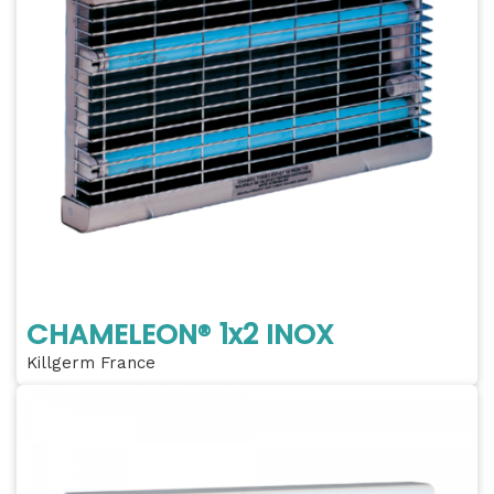
CHAMELEON® 1x2 INOX
Killgerm France