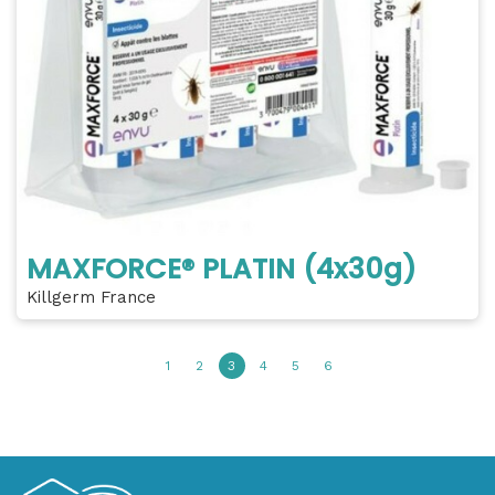
MAXFORCE® PLATIN (4x30g)
Killgerm France
1
2
3
4
5
6