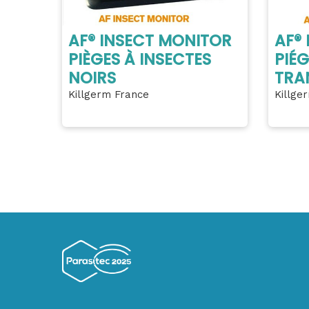
AF® INSECT MONITOR
AF®
PIÈGES À INSECTES
PIÉG
NOIRS
TRA
Killgerm France
Killge