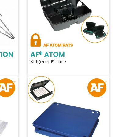
TION
AF® ATOM
Killgerm France