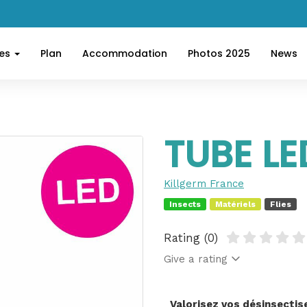
ces
Plan
Accommodation
Photos 2025
News
TUBE LE
Killgerm France
Insects
Matériels
Flies
Rating (0)
Give a rating
Valorisez vos désinsecti