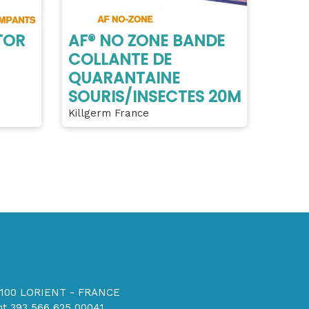
TOR
AF® NO ZONE BANDE
COLLANTE DE
QUARANTAINE
SOURIS/INSECTES 20M
Killgerm France
56100 LORIENT - FRANCE
t 393 566 625 00041