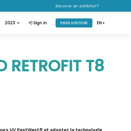
Become an exhibitor?
2023
Sign in
EN
PASS VISITEUR
D RETROFIT T8
seurs UV PestWest® et adoptez la technologie