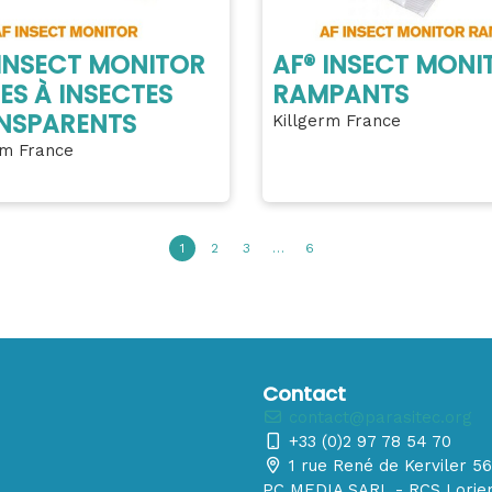
 INSECT MONITOR
AF® INSECT MONI
ES À INSECTES
RAMPANTS
NSPARENTS
Killgerm France
rm France
1
2
3
…
6
Contact
contact@parasitec.org
+33 (0)2 97 78 54 70
1 rue René de Kerviler 
PC MEDIA SARL - RCS Lorien