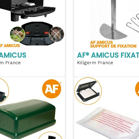
 AMICUS
AF® AMICUS FIXA
rm France
Killgerm France