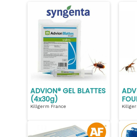
ADVION® GEL BLATTES
ADV
(4x30g)
FOU
Killgerm France
Killge