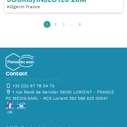
Killgerm France
1
2
3
…
6
Contact
contact@parasitec.org
+33 (0)2 97 78 54 70
1 rue René de Kerviler 56100 LORIENT - FRANCE
PC MEDIA SARL - RCS Lorient 393 566 625 00041
Fac
Link
ebo
edin
ok