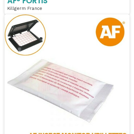
AF® FORTIS
Killgerm France