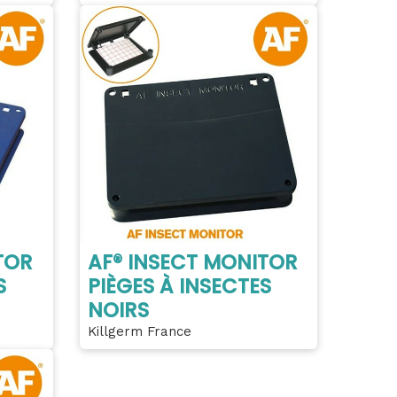
TOR
AF® INSECT MONITOR
S
PIÈGES À INSECTES
NOIRS
Killgerm France