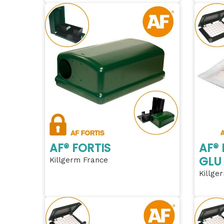
AF® FORTIS
AF®
GLU 
Killgerm France
Killge