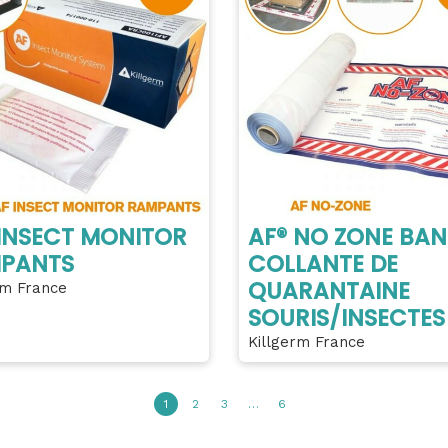
 INSECT MONITOR
AF® NO ZONE BA
PANTS
COLLANTE DE
QUARANTAINE
rm France
SOURIS/INSECTES
Killgerm France
1
2
3
…
6