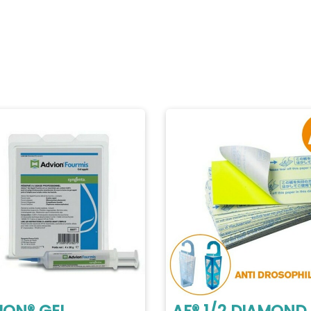
ION® GEL
AF® 1/2 DIAMOND