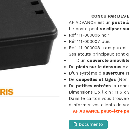
CONCU PAR DES 
AF ADVANCE est un
poste à
Le poste peut
se clipser s
Réf 111-000006 noir
Réf 111-000007 bleu
Réf 111-000008 transparent
Ses atouts principaux sont qu
D'un
couvercle amovibl
De
pieds sur le dessous
=> 
D'un système d
'ouverture r
De
coupelles et tiges
(Non 
De
petites entrées
la rend
Dimensions L x l x h : 11.5 x
Dans le carton vous trouver
d'informer vos clients de v
AF ADVANCE peut-être per
Documento