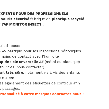
EXPERTS POUR DES PROFESSIONNELS
 souris sécurisé
fabriqué en
plastique recyclé
ur l'AF MONITOR INSECT :
'il dispose:
e
=> partique pour les inspections périodiques
moins de contact avec l'humidité
apide
:
clé unverselle AF
(métal ou plastique)
fournies, nous contacter)
ant
très sûre
, notament vis à vis des enfants
 9 x 4 cm
ez également des étiquettes de contrôle afin
os passages.
sonnalisé à votre marque : contactez nous !