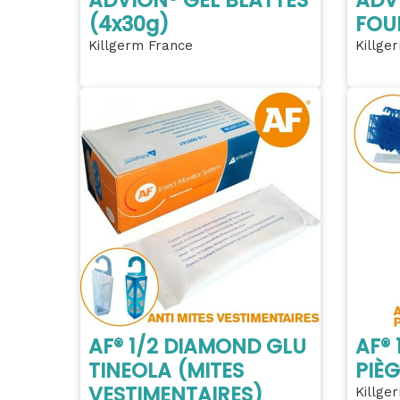
(4x30g)
FOU
Killgerm France
Killge
AF® 1/2 DIAMOND GLU
AF®
TINEOLA (MITES
PIÈG
VESTIMENTAIRES)
Killge