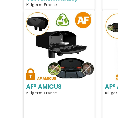
Killgerm France
AF® AMICUS
AF®
Killgerm France
Killge