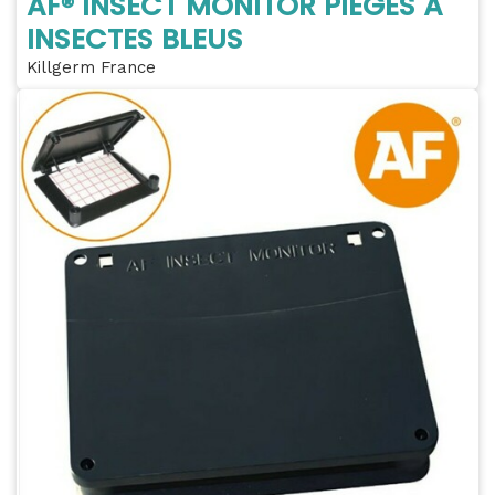
AF® INSECT MONITOR PIÈGES À
INSECTES BLEUS
Killgerm France