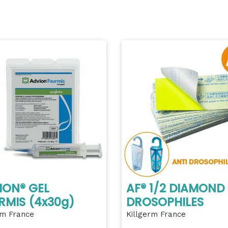
ION® GEL
AF® 1/2 DIAMOND
RMIS (4x30g)
DROSOPHILES
rm France
Killgerm France