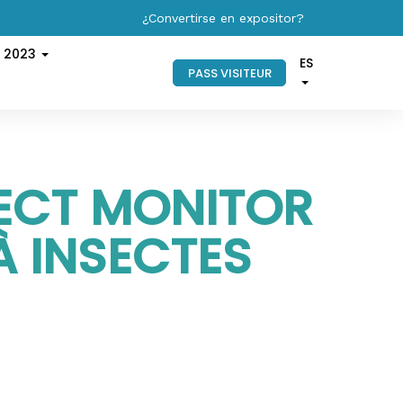
¿Convertirse en expositor?
s 2023
ES
PASS VISITEUR
SECT MONITOR
À INSECTES