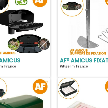
 AMICUS
AF® AMICUS FIXA
rm France
Killgerm France