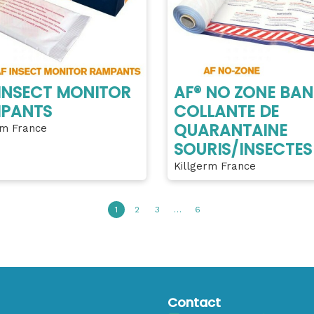
 INSECT MONITOR
AF® NO ZONE BA
PANTS
COLLANTE DE
QUARANTAINE
rm France
SOURIS/INSECTES
Killgerm France
1
2
3
…
6
Contact