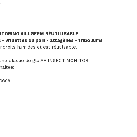
ITORING KILLGERM RÉUTILISABLE
- vrillettes du pain - attagènes - triboliums
droits humides et est réutilsable.
e d'une plaque de glu AF INSECT MONITOR
haitée:
00609