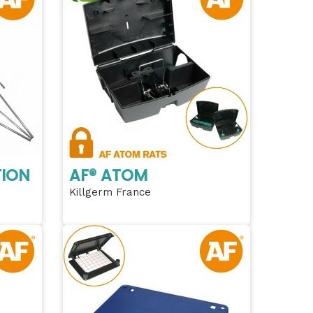
TION
AF® ATOM
Killgerm France