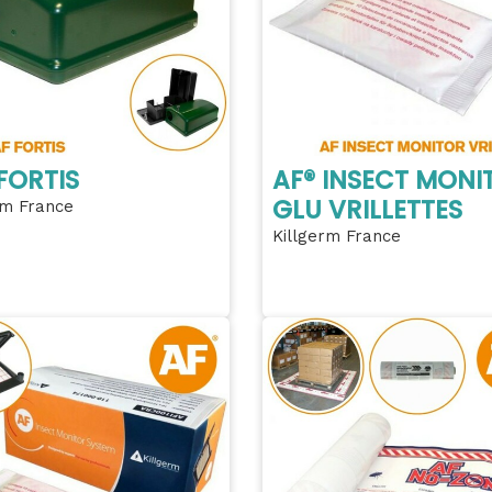
FORTIS
AF® INSECT MONI
GLU VRILLETTES
rm France
Killgerm France