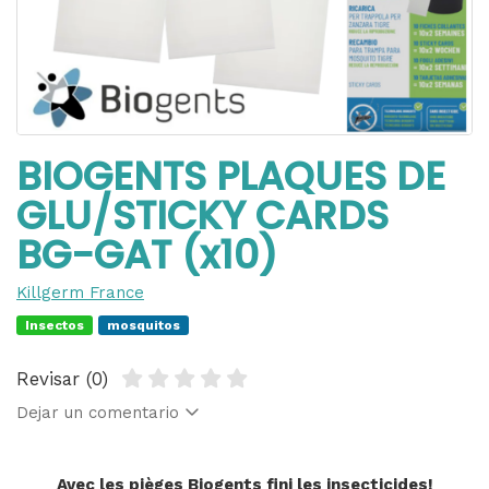
BIOGENTS PLAQUES DE
GLU/STICKY CARDS
BG-GAT (x10)
Killgerm France
Insectos
mosquitos
Revisar (0)
Dejar un comentario
Avec les pièges Biogents fini les insecticides!