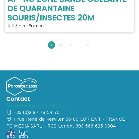
DE QUARANTAINE
SOURIS/INSECTES 20M
Killgerm France
1
2
3
…
6
Contact
contact@parasitec.org
+33 (0)2 97 78 54 70
1 rue René de Kerviler 56100 LORIENT - FRANCE
PC MEDIA SARL - RCS Lorient 393 566 625 00041
Fac
Link
ebo
edin